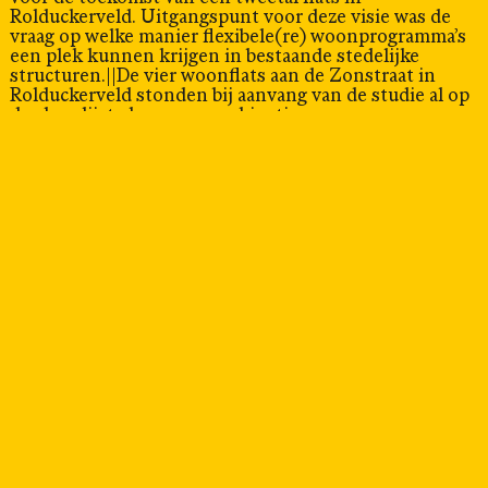
Rolduckerveld. Uitgangspunt voor deze visie was de
vraag op welke manier flexibele(re) woonprogramma’s
een plek kunnen krijgen in bestaande stedelijke
structuren.||De vier woonflats aan de Zonstraat in
Rolduckerveld stonden bij aanvang van de studie al op
de slooplijst: door een combinatie van
bevolkingskrimp en het inmiddels impopulair
geworden type woning in de gebouwen was er
simpelweg niet genoeg vraag meer naar de
appartementen. In de voorgestelde ingreep worden de
flats echter niet gesloopt, maar getransformeerd tot
unieke woon-werkgebouwen: Parkpaleizen. Door het
uitbreken van vloeren en wanden wordt het aantal
woningen in het complex verkleind (van 100 naar
ongeveer 40), maar ontstaan er tegelijkertijd enorme
en uniek gevormde (atelier)woningen die, niet in de
laatste plaats door de vergezichten over het Limburgse
heuvellandschap, een aantrekkingskracht kunnen
uitoefenen op woningzoekenden uit heel Nederland -
en zelfs uit het buitenland.
Alle vier de flats zijn inmiddels afgebroken: het
concept van het Parkpaleis kwam helaas te laat om op
deze specifieke plek van betekenis te kunnen zijn. Dat